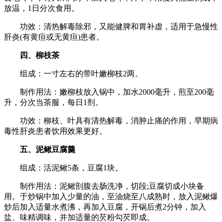
放温，1日分次食用。
功效：清热解毒除邪，又能健脾和胃补虚，适用于急慢性
肝炎(有黄疸或无黄疸)患者。
四、柳枝茶
组成：一寸左右的带叶嫩柳枝2两。
制作用法：嫩柳枝放入锅中，加水2000毫升，煎至200毫
升，分次当茶服，每日1剂。
功效：柳枝、叶具有清热解毒，消肿止痛的作用，早期病
毒性肝炎患者饮用效果更好。
五、泥鳅豆腐羹
组成：活泥鳅5条，豆腐1块。
制作用法：泥鳅剖腹去肠洗净，切段;豆腐切成小块备
用。于炒锅中加入少量的油，至油烧至八成熟时，放入泥鳅爆
炒后加入适量水煮沸，再加入豆腐，开锅后煮2分钟，加入
盐、味精调味，并加适量的芡粉勾芡即成。