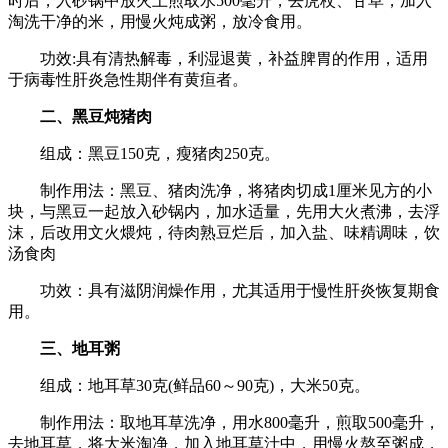
时后，入砂锅中放火上煎取水500毫升，去虎杖、甘草，加入
淘洗干净的米，用慢火炖成粥，放冷食用。
功效:具有清热解毒，利湿退黄，补益脾胃的作用，适用
于病毒性肝炎急性期伴有黄疸者。
二、黑豆炖猪肉
组成：黑豆150克，瘦猪肉250克。
制作用法：黑豆、猪肉洗净，将猪肉切成1厘米见方的小
块，与黑豆一起放入砂锅内，加水适量，先用大火煮沸，去浮
沫，后改用文火煨炖，待肉熟豆烂后，加入盐、味精调味，饮
汤食肉
功效：具有滋阴润燥作用，尤其适用于慢性肝炎恢复期食
用。
三、地耳粥
组成：地耳草30克(鲜品60～90克)，大米50克。
制作用法：取地耳草洗净，用水800毫升，煎取500毫升，
去地耳草，将大米淘净，加入地耳草汁中，用慢火熬至粥成，