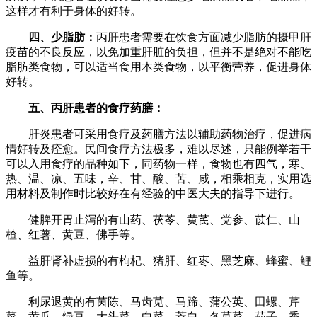
这样才有利于身体的好转。
四、少脂肪：
丙肝患者需要在饮食方面减少脂肪的摄甲肝
疫苗的不良反应，以免加重肝脏的负担，但并不是绝对不能吃
脂肪类食物，可以适当食用本类食物，以平衡营养，促进身体
好转。
五、丙肝患者的食疗药膳：
肝炎患者可采用食疗及药膳方法以辅助药物治疗，促进病
情好转及痊愈。民间食疗方法极多，难以尽述，只能例举若干
可以入用食疗的品种如下，同药物一样，食物也有四气，寒、
热、温、凉、五味，辛、甘、酸、苦、咸，相乘相克，实用选
用材料及制作时比较好在有经验的中医大夫的指导下进行。
健脾开胃止泻的有山药、茯苓、黄芪、党参、苡仁、山
楂、红薯、黄豆、佛手等。
益肝肾补虚损的有枸杞、猪肝、红枣、黑芝麻、蜂蜜、鲤
鱼等。
利尿退黄的有茵陈、马齿苋、马蹄、蒲公英、田螺、芹
菜、黄瓜、绿豆、大头菜、白菜、茭白、冬苋菜、茄子、香