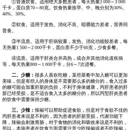
①普通饮食。适用绝大多数患者，每天热量2 000～3 000
千卡，蛋白质70～80克。饮食热量按早、中、晚分别为30%、
40%、30%。
②软食。适用于发热、消化不良、咀嚼能力差者，营养同
普食。
③半流质。适用于肝病较重，发热、消化功能较差者，每
天热量1 500～2 000千卡，蛋白质不少于60克，少食多餐。
④流质。适用于肝炎合并高热，或合并其他消化道疾病
等，每天热量800～1 000千卡，分6～7次进餐。
二、少糖：
很多人喜欢吃糖，某些菜肴中加入糖可以更加
美味，但是有些人的身体是不需要那么多的糖分的，食入过多
的糖可能会加重肝脏的负担，不利于身体健康，丙肝患者的肝
脏已经受损，是不适合食入太多的糖分的，所以丙型肝炎患者
的饮食中需要保持少糖。
三、少辣：
辣椒可以帮助促进食欲，但是对于食欲不佳的
丙肝患者来说是不利的，因为患者的肝脏受损，代谢功能下
降，辣椒会刺激胃肠，对于食物的消化和吸收来说是不利的，
所以，本病患者在饮食方面需要注意少吃辣椒或者不吃辣椒，