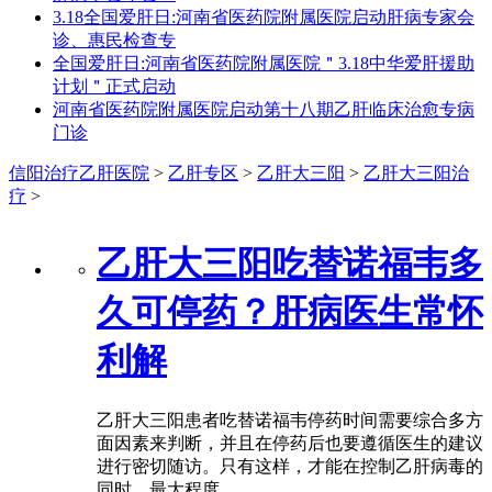
3.18全国爱肝日:河南省医药院附属医院启动肝病专家会
诊、惠民检查专
全国爱肝日:河南省医药院附属医院＂3.18中华爱肝援助
计划＂正式启动
河南省医药院附属医院启动第十八期乙肝临床治愈专病
门诊
信阳治疗乙肝医院
>
乙肝专区
>
乙肝大三阳
>
乙肝大三阳治
疗
>
乙肝大三阳吃替诺福韦多
久可停药？肝病医生常怀
利解
乙肝大三阳患者吃替诺福韦停药时间需要综合多方
面因素来判断，并且在停药后也要遵循医生的建议
进行密切随访。只有这样，才能在控制乙肝病毒的
同时，最大程度…