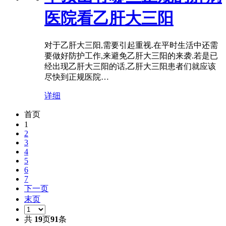
医院看乙肝大三阳
对于乙肝大三阳,需要引起重视.在平时生活中还需
要做好防护工作,来避免乙肝大三阳的来袭.若是已
经出现乙肝大三阳的话,乙肝大三阳患者们就应该
尽快到正规医院…
详细
首页
1
2
3
4
5
6
7
下一页
末页
共
19
页
91
条